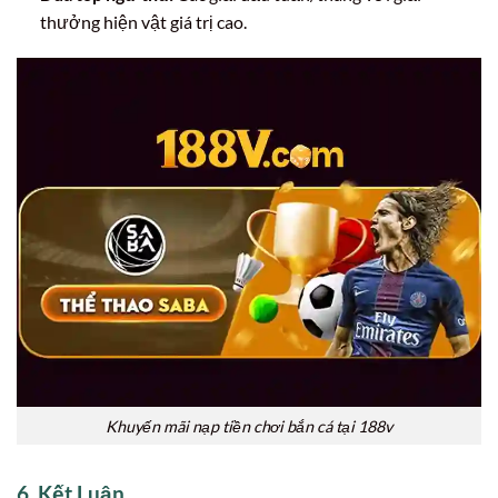
thưởng hiện vật giá trị cao.
Khuyến mãi nạp tiền chơi bắn cá tại 188v
6. Kết Luận