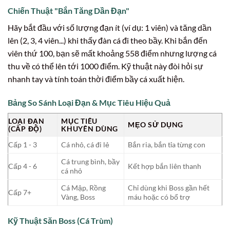
Chiến Thuật "Bắn Tăng Dần Đạn"
Hãy bắt đầu với số lượng đạn ít (ví dụ: 1 viên) và tăng dần
lên (2, 3, 4 viên...) khi thấy đàn cá đi theo bầy. Khi bắn đến
viên thứ 100, bạn sẽ mất khoảng 558 điểm nhưng lượng cá
thu về có thể lên tới 1000 điểm. Kỹ thuật này đòi hỏi sự
nhanh tay và tính toán thời điểm bầy cá xuất hiện.
Bảng So Sánh Loại Đạn & Mục Tiêu Hiệu Quả
LOẠI ĐẠN
MỤC TIÊU
MẸO SỬ DỤNG
(CẤP ĐỘ)
KHUYÊN DÙNG
Cấp 1 - 3
Cá nhỏ, cá đi lẻ
Bắn ria, bắn tỉa từng con
Cá trung bình, bầy
Cấp 4 - 6
Kết hợp bắn liên thanh
cá nhỏ
Cá Mập, Rồng
Chỉ dùng khi Boss gần hết
Cấp 7+
Vàng, Boss
máu hoặc có bổ trợ
Kỹ Thuật Săn Boss (Cá Trùm)