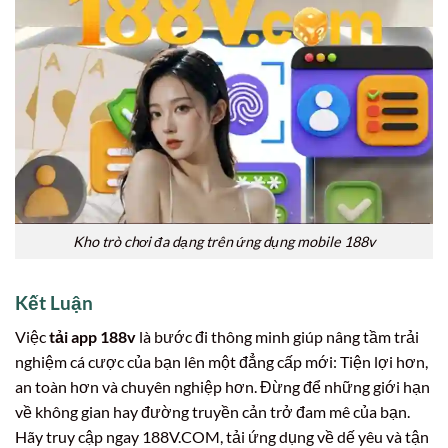
Kho trò chơi đa dạng trên ứng dụng mobile 188v
Kết Luận
Việc
tải app 188v
là bước đi thông minh giúp nâng tầm trải
nghiệm cá cược của bạn lên một đẳng cấp mới: Tiện lợi hơn,
an toàn hơn và chuyên nghiệp hơn. Đừng để những giới hạn
về không gian hay đường truyền cản trở đam mê của bạn.
Hãy truy cập ngay 188V.COM, tải ứng dụng về dế yêu và tận