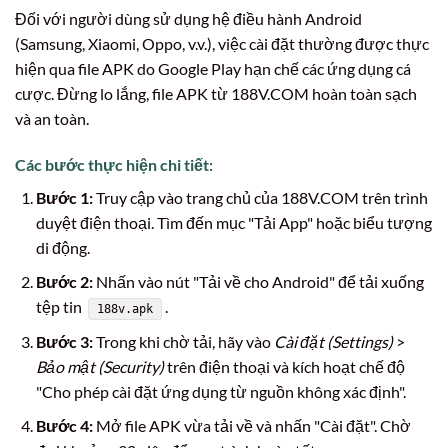
Đối với người dùng sử dụng hệ điều hành Android
(Samsung, Xiaomi, Oppo, v.v.), việc cài đặt thường được thực
hiện qua file APK do Google Play hạn chế các ứng dụng cá
cược. Đừng lo lắng, file APK từ 188V.COM hoàn toàn sạch
và an toàn.
Các bước thực hiện chi tiết:
Bước 1:
Truy cập vào trang chủ của 188V.COM trên trình
duyệt điện thoại. Tìm đến mục "Tải App" hoặc biểu tượng
di động.
Bước 2:
Nhấn vào nút "Tải về cho Android" để tải xuống
tệp tin
.
188v.apk
Bước 3:
Trong khi chờ tải, hãy vào
Cài đặt (Settings)
>
Bảo mật (Security)
trên điện thoại và kích hoạt chế độ
"Cho phép cài đặt ứng dụng từ nguồn không xác định".
Bước 4:
Mở file APK vừa tải về và nhấn "Cài đặt". Chờ