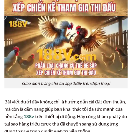
Giao diện trang chủ tải app 188v trên điện thoại
Bài viết dưới đây không chỉ là hướng dẫn cài đặt đơn thuần,
mà còn là cẩm nang giúp bạn khai thác tối đa sức mạnh của
nền tảng
188v
trên thiết bị di động. Hãy cùng khám phá lý do
tại sao hàng triệu cược thủ đã chuyển sang sử dụng ứng
dụng thay vì trình duyệt web truyền thống.