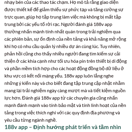
nhạy bén của các thao tác chạm. Họ mô tả rằng giao diện
được thiết kế để giảm thiểu sự phức tạp và tăng cường sự
trực quan, giúp họ tập trung làm việc mà không bị mất tập
trung bởi các yếu tố rời rạc. Người đánh giá 188v app
thường nhấn mạnh tính nhất quán trong trải nghiệm qua
các phiên bản, sự ổn định của nền tảng và khả năng mở rộng
khi họ có nhu cầu quản lý nhiều dự án cùng lúc. Tuy nhiên,
phản hồi cũng cho thấy nhiều người đang tìm kiếm sự cải
thiện ở các khía cạnh như tối ưu hóa pin trên thiết bị di động
và phần mềm tích hợp cho các hoạt động đồng bộ dữ liệu ở
khu vực có kết nối mạng yếu. 188v app luôn lắng nghe
những ý kiến này và cho biết đang tập trung cập nhật nhằm
mang lại trải nghiệm ngày càng mượt mà và tiết kiệm nguồn
lực hơn. Đánh giá 188v app từ các chuyên gia cũng nhấn
mạnh đánh mạnh vào tính bảo mật và tính linh hoạt của nền
tảng trong việc thích nghi với các quy định địa phương và
yêu cầu từng ngành nghề.
188v app – Định hướng phát triển và tầm nhìn