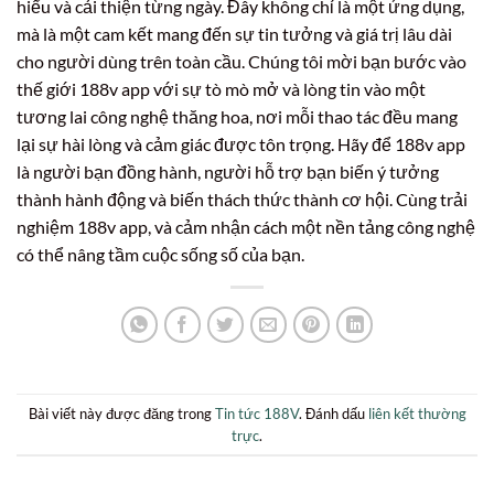
hiểu và cải thiện từng ngày. Đây không chỉ là một ứng dụng,
mà là một cam kết mang đến sự tin tưởng và giá trị lâu dài
cho người dùng trên toàn cầu. Chúng tôi mời bạn bước vào
thế giới 188v app với sự tò mò mở và lòng tin vào một
tương lai công nghệ thăng hoa, nơi mỗi thao tác đều mang
lại sự hài lòng và cảm giác được tôn trọng. Hãy để 188v app
là người bạn đồng hành, người hỗ trợ bạn biến ý tưởng
thành hành động và biến thách thức thành cơ hội. Cùng trải
nghiệm 188v app, và cảm nhận cách một nền tảng công nghệ
có thể nâng tầm cuộc sống số của bạn.
Bài viết này được đăng trong
Tin tức 188V
. Đánh dấu
liên kết thường
trực
.