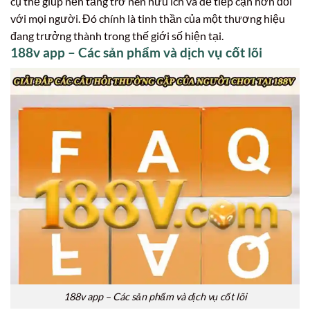
cụ thể giúp nền tảng trở nên hữu ích và dễ tiếp cận hơn đối
với mọi người. Đó chính là tinh thần của một thương hiệu
đang trưởng thành trong thế giới số hiện tại.
188v app – Các sản phẩm và dịch vụ cốt lõi
188v app – Các sản phẩm và dịch vụ cốt lõi