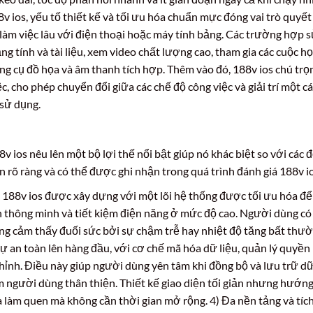
v ios, yếu tố thiết kế và tối ưu hóa chuẩn mực đóng vai trò quyết
 làm việc lâu với điện thoại hoặc máy tính bảng. Các trường hợp 
ảng tính và tài liệu, xem video chất lượng cao, tham gia các cuộc h
ông cụ đồ họa và âm thanh tích hợp. Thêm vào đó, 188v ios chú trọ
, cho phép chuyển đổi giữa các chế độ công việc và giải trí một c
 sử dụng.
 ios nêu lên một bộ lợi thế nổi bật giúp nó khác biệt so với các đ
rõ ràng và có thể được ghi nhận trong quá trình đánh giá 188v io
c. 188v ios được xây dựng với một lõi hệ thống được tối ưu hóa để
n thông minh và tiết kiệm điện năng ở mức độ cao. Người dùng có
ông cảm thấy đuối sức bởi sự chậm trễ hay nhiệt độ tăng bất thườ
sự an toàn lên hàng đầu, với cơ chế mã hóa dữ liệu, quản lý quyền
chỉnh. Điều này giúp người dùng yên tâm khi đồng bộ và lưu trữ d
ệm người dùng thân thiện. Thiết kế giao diện tối giản nhưng hướn
à làm quen mà không cần thời gian mở rộng. 4) Đa nền tảng và tíc