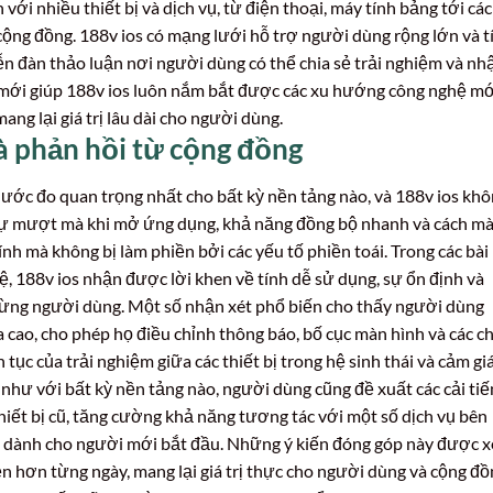
ới nhiều thiết bị và dịch vụ, từ điện thoại, máy tính bảng tới các
à cộng đồng. 188v ios có mạng lưới hỗ trợ người dùng rộng lớn và t
diễn đàn thảo luận nơi người dùng có thể chia sẻ trải nghiệm và nh
ổi mới giúp 188v ios luôn nắm bắt được các xu hướng công nghệ mớ
ng lại giá trị lâu dài cho người dùng.
à phản hồi từ cộng đồng
hước đo quan trọng nhất cho bất kỳ nền tảng nào, và 188v ios kh
sự mượt mà khi mở ứng dụng, khả năng đồng bộ nhanh và cách m
ính mà không bị làm phiền bởi các yếu tố phiền toái. Trong các bài
ệ, 188v ios nhận được lời khen về tính dễ sử dụng, sự ổn định và
từng người dùng. Một số nhận xét phổ biến cho thấy người dùng
 cao, cho phép họ điều chỉnh thông báo, bố cục màn hình và các c
 tục của trải nghiệm giữa các thiết bị trong hệ sinh thái và cảm gi
n, như với bất kỳ nền tảng nào, người dùng cũng đề xuất các cải tiế
hiết bị cũ, tăng cường khả năng tương tác với một số dịch vụ bên
ợ dành cho người mới bắt đầu. Những ý kiến đóng góp này được 
ện hơn từng ngày, mang lại giá trị thực cho người dùng và cộng đồ