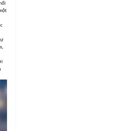
nổi
 một
ực
tự
m,
ới
n