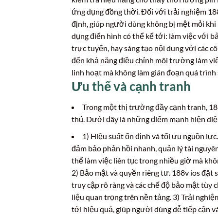
ứng dụng đồng thời. Đối với trải nghiệm 188
định, giúp người dùng không bị mệt mỏi khi
dụng điển hình có thể kể tới: làm việc với b
trực tuyến, hay sáng tạo nội dung với các c
đến khả năng điều chỉnh môi trường làm việc
linh hoạt mà không làm gián đoạn quá trình
Ưu thế và cạnh tranh
Trong một thị trường đầy cạnh tranh, 188v
thủ. Dưới đây là những điểm mạnh hiện diện 
1) Hiệu suất ổn định và tối ưu nguồn lự
đảm bảo phản hồi nhanh, quản lý tài nguyê
thể làm việc liên tục trong nhiều giờ mà kh
2) Bảo mật và quyền riêng tư. 188v ios đặt 
truy cập rõ ràng và các chế độ bảo mật tùy 
liệu quan trọng trên nền tảng. 3) Trải nghi
tới hiệu quả, giúp người dùng dễ tiếp cận v