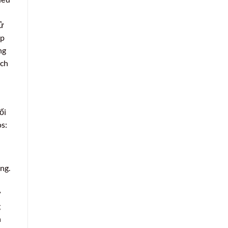
sử
ọp
ng
ách
ối
s:
ng.
ữ
g
h