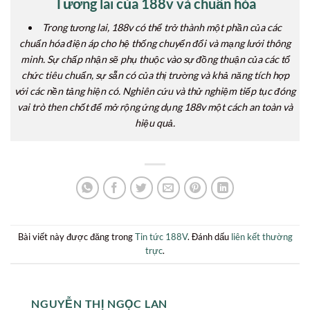
Tương lai của 188v và chuẩn hóa
Trong tương lai, 188v có thể trở thành một phần của các
chuẩn hóa điện áp cho hệ thống chuyển đổi và mạng lưới thông
minh. Sự chấp nhận sẽ phụ thuộc vào sự đồng thuận của các tổ
chức tiêu chuẩn, sự sẵn có của thị trường và khả năng tích hợp
với các nền tảng hiện có. Nghiên cứu và thử nghiệm tiếp tục đóng
vai trò then chốt để mở rộng ứng dụng 188v một cách an toàn và
hiệu quả.
Bài viết này được đăng trong
Tin tức 188V
. Đánh dấu
liên kết thường
trực
.
NGUYỄN THỊ NGỌC LAN