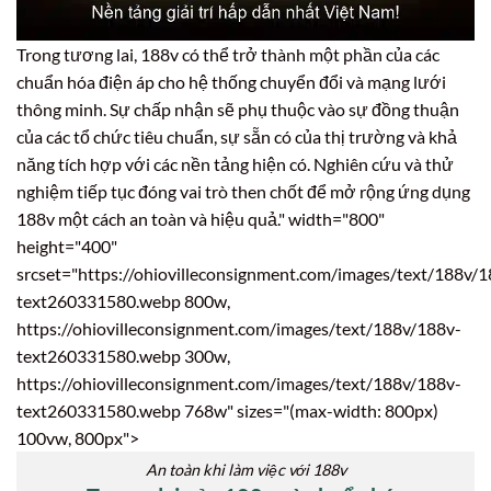
Trong tương lai, 188v có thể trở thành một phần của các
chuẩn hóa điện áp cho hệ thống chuyển đổi và mạng lưới
thông minh. Sự chấp nhận sẽ phụ thuộc vào sự đồng thuận
của các tổ chức tiêu chuẩn, sự sẵn có của thị trường và khả
năng tích hợp với các nền tảng hiện có. Nghiên cứu và thử
nghiệm tiếp tục đóng vai trò then chốt để mở rộng ứng dụng
188v một cách an toàn và hiệu quả.
" width="800"
height="400"
srcset="https://ohiovilleconsignment.com/images/text/188v/1
text260331580.webp 800w,
https://ohiovilleconsignment.com/images/text/188v/188v-
text260331580.webp 300w,
https://ohiovilleconsignment.com/images/text/188v/188v-
text260331580.webp 768w" sizes="(max-width: 800px)
100vw, 800px">
An toàn khi làm việc với 188v