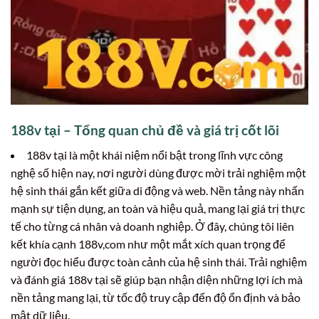
188v tại – Tổng quan chủ đề và giá trị cốt lõi
188v tại là một khái niệm nổi bật trong lĩnh vực công
nghệ số hiện nay, nơi người dùng được mời trải nghiệm một
hệ sinh thái gắn kết giữa di động và web. Nền tảng này nhấn
mạnh sự tiện dụng, an toàn và hiệu quả, mang lại giá trị thực
tế cho từng cá nhân và doanh nghiệp. Ở đây, chúng tôi liên
kết khía cạnh 188v,com như một mắt xích quan trọng để
người đọc hiểu được toàn cảnh của hệ sinh thái. Trải nghiệm
và đánh giá 188v tại sẽ giúp bạn nhận diện những lợi ích mà
nền tảng mang lại, từ tốc độ truy cập đến độ ổn định và bảo
mật dữ liệu.