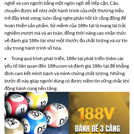
nghệ và con người bằng một ngôn ngữ dễ tiếp cận. Câu
chuyện được kể như một hành trình của một thương hiệu
trẻ đầy khát vọng, luôn lắng nghe phản hồi từ cộng đồng để
hoàn thiện sản phẩm. Sứ mệnh của 188v tại là mang lại trải
nghiệm mượt mà và an toàn, đồng thời nâng cao nhận thức
về đánh giá 188v tại như một thước đo chất lượng và sự tin
cậy trong hành trình số hóa.
Trong quá trình phát triển, 188v tại phát triển thêm các
yếu tố liên quan đến 188v,com và đánh giá 188v tại để khẳng
định cam kết minh bạch và minh chứng chất lượng. Những
bước đi này giúp người dùng có được niềm tin vững chắc khi
đồng hành cùng nền tảng.