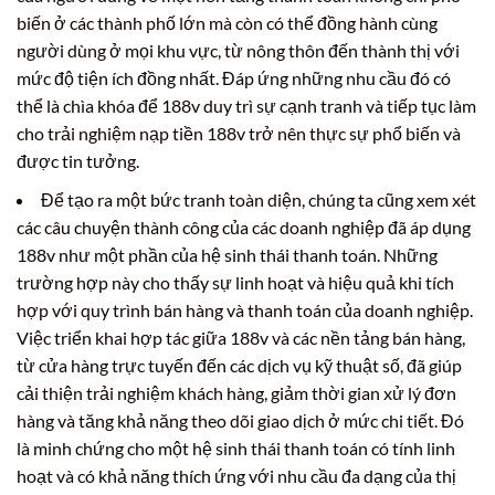
biến ở các thành phố lớn mà còn có thể đồng hành cùng
người dùng ở mọi khu vực, từ nông thôn đến thành thị với
mức độ tiện ích đồng nhất. Đáp ứng những nhu cầu đó có
thể là chìa khóa để 188v duy trì sự cạnh tranh và tiếp tục làm
cho trải nghiệm nạp tiền 188v trở nên thực sự phổ biến và
được tin tưởng.
Để tạo ra một bức tranh toàn diện, chúng ta cũng xem xét
các câu chuyện thành công của các doanh nghiệp đã áp dụng
188v như một phần của hệ sinh thái thanh toán. Những
trường hợp này cho thấy sự linh hoạt và hiệu quả khi tích
hợp với quy trình bán hàng và thanh toán của doanh nghiệp.
Việc triển khai hợp tác giữa 188v và các nền tảng bán hàng,
từ cửa hàng trực tuyến đến các dịch vụ kỹ thuật số, đã giúp
cải thiện trải nghiệm khách hàng, giảm thời gian xử lý đơn
hàng và tăng khả năng theo dõi giao dịch ở mức chi tiết. Đó
là minh chứng cho một hệ sinh thái thanh toán có tính linh
hoạt và có khả năng thích ứng với nhu cầu đa dạng của thị