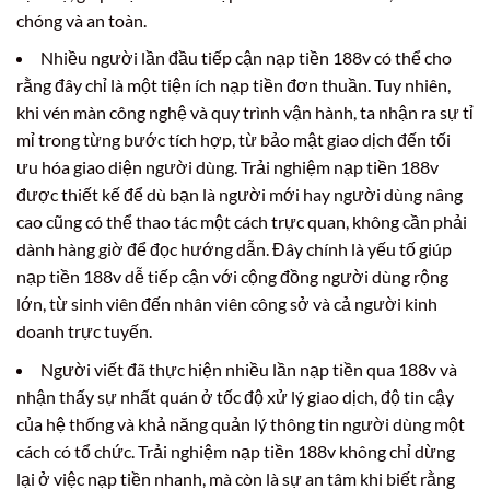
chóng và an toàn.
Nhiều người lần đầu tiếp cận nạp tiền 188v có thể cho
rằng đây chỉ là một tiện ích nạp tiền đơn thuần. Tuy nhiên,
khi vén màn công nghệ và quy trình vận hành, ta nhận ra sự tỉ
mỉ trong từng bước tích hợp, từ bảo mật giao dịch đến tối
ưu hóa giao diện người dùng. Trải nghiệm nạp tiền 188v
được thiết kế để dù bạn là người mới hay người dùng nâng
cao cũng có thể thao tác một cách trực quan, không cần phải
dành hàng giờ để đọc hướng dẫn. Đây chính là yếu tố giúp
nạp tiền 188v dễ tiếp cận với cộng đồng người dùng rộng
lớn, từ sinh viên đến nhân viên công sở và cả người kinh
doanh trực tuyến.
Người viết đã thực hiện nhiều lần nạp tiền qua 188v và
nhận thấy sự nhất quán ở tốc độ xử lý giao dịch, độ tin cậy
của hệ thống và khả năng quản lý thông tin người dùng một
cách có tổ chức. Trải nghiệm nạp tiền 188v không chỉ dừng
lại ở việc nạp tiền nhanh, mà còn là sự an tâm khi biết rằng