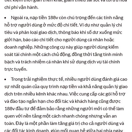
chi phí vận hành.
Ngoài ra, nạp tiền 188v còn chú trọng đến các tính năng
hỗ trợ người dùng ở mức độ chi tiết. Ví dụ như quản lý chi
tiêu và phân loại giao dịch, thông báo khi số dư xuống mức
giới hạn, báo cáo chi tiết cho người dùng cá nhân hoặc
doanh nghiệp. Những công cụ này giúp người dùng kiểm
soát tài chính một cách chủ động, đồng thời tăng tính minh
bạch và trách nhiệm cá nhân khi sử dụng dịch vụ tài chính
trực tuyến.
Trong trải nghiệm thực tế, nhiều người dùng đánh giá cao
sự nhất quán của quy trình nạp tiền và khả năng quản lý giao
dịch trên nhiều kênh khác nhau. Việc cung cấp các gói hỗ trợ
và đào tạo ngắn hạn cho đối tác và khách hàng cũng được
188v đầu tư để đảm bảo rằng những người mới có thể làm
quen với nền tảng một cách nhanh chóng nhưng vẫn an
toàn. Đây là một phần làm tăng giá trị cho cả người dùng và
các đối tác kinh doanh, giúp mối quan hệ giữa hai phía ngày