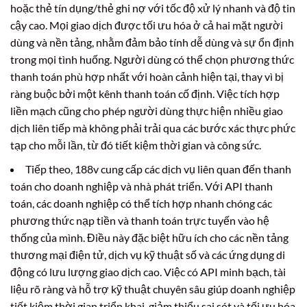
hoặc thẻ tín dụng/thẻ ghi nợ với tốc độ xử lý nhanh và độ tin
cậy cao. Mọi giao dịch được tối ưu hóa ở cả hai mặt người
dùng và nền tảng, nhằm đảm bảo tính dễ dùng và sự ổn định
trong mọi tình huống. Người dùng có thể chọn phương thức
thanh toán phù hợp nhất với hoàn cảnh hiện tại, thay vì bị
ràng buộc bởi một kênh thanh toán cố định. Việc tích hợp
liền mạch cũng cho phép người dùng thực hiện nhiều giao
dịch liên tiếp mà không phải trải qua các bước xác thực phức
tạp cho mỗi lần, từ đó tiết kiệm thời gian và công sức.
Tiếp theo, 188v cung cấp các dịch vụ liên quan đến thanh
toán cho doanh nghiệp và nhà phát triển. Với API thanh
toán, các doanh nghiệp có thể tích hợp nhanh chóng các
phương thức nạp tiền và thanh toán trực tuyến vào hệ
thống của mình. Điều này đặc biệt hữu ích cho các nền tảng
thương mại điện tử, dịch vụ kỹ thuật số và các ứng dụng di
động có lưu lượng giao dịch cao. Việc có API minh bạch, tài
liệu rõ ràng và hỗ trợ kỹ thuật chuyên sâu giúp doanh nghiệp
tiết kiệm thời gian triển khai, giảm thiểu sai sót và tối ưu hóa