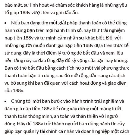
bảo mật, sự linh hoạt và chăm sóc khách hàng là những yếu
tố giúp 188v vượt lên và ghi dấu ấn.
Nếu bạn đang tìm một giải pháp thanh toán có thể đồng
hành cùng bạn trên mọi hành trình số, hãy thử trải nghiệm
nạp tiền 188v và tự mình cảm nhận sự khác biệt. Đối với
những người muốn đánh giá nạp tiền 188v dựa trên thực tế
sử dụng, đây là thời điểm lý tưởng để bắt đầu và xem liệu
nền tảng này có đáp ứng đầy đủ kỳ vọng của bạn hay không.
Bạn có thể bắt đầu bằng cách tích hợp một vài phương thức
thanh toán bạn tin dùng, sau đó mở rộng dần sang các dịch
vụ bổ sung khi bạn đã quen với cách hoạt động và giao diện
của 188v.
Chúng tôi mời bạn bước vào hành trình trải nghiệm và
đánh giá nạp tiền 188v để cùng xây dựng một mạng lưới
thanh toán thông minh, an toàn và thân thiện với người
dùng. Hãy để 188v trở thành người bạn đồng hành tin cậy,
giúp bạn quản lý tài chính cá nhân và doanh nghiệp một cách