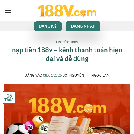
Bỏ
qua
nội
dung
ĐĂNG KÝ
ĐĂNG NHẬP
TIN TỨC 188V
nạp tiền 188v – kênh thanh toán hiện
đại và dễ dùng
ĐĂNG VÀO
08/06/2026
BỞI
NGUYỄN THỊ NGỌC LAN
06
Th08