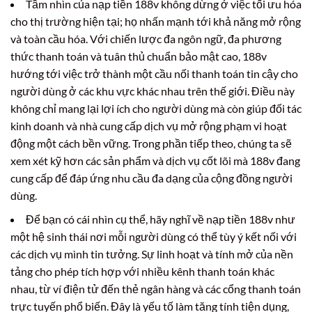
Tầm nhìn của nạp tiền 188v không dừng ở việc tối ưu hóa
cho thị trường hiện tại; họ nhấn mạnh tới khả năng mở rộng
và toàn cầu hóa. Với chiến lược đa ngôn ngữ, đa phương
thức thanh toán và tuân thủ chuẩn bảo mật cao, 188v
hướng tới việc trở thành một cầu nối thanh toán tin cậy cho
người dùng ở các khu vực khác nhau trên thế giới. Điều này
không chỉ mang lại lợi ích cho người dùng mà còn giúp đối tác
kinh doanh và nhà cung cấp dịch vụ mở rộng phạm vi hoạt
động một cách bền vững. Trong phần tiếp theo, chúng ta sẽ
xem xét kỹ hơn các sản phẩm và dịch vụ cốt lõi mà 188v đang
cung cấp để đáp ứng nhu cầu đa dạng của cộng đồng người
dùng.
Để bạn có cái nhìn cụ thể, hãy nghĩ về nạp tiền 188v như
một hệ sinh thái nơi mỗi người dùng có thể tùy ý kết nối với
các dịch vụ mình tin tưởng. Sự linh hoạt và tính mở của nền
tảng cho phép tích hợp với nhiều kênh thanh toán khác
nhau, từ ví điện tử đến thẻ ngân hàng và các cổng thanh toán
trực tuyến phổ biến. Đây là yếu tố làm tăng tính tiện dụng,