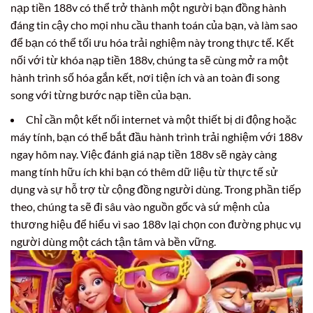
nạp tiền 188v có thể trở thành một người bạn đồng hành
đáng tin cậy cho mọi nhu cầu thanh toán của bạn, và làm sao
để bạn có thể tối ưu hóa trải nghiệm này trong thực tế. Kết
nối với từ khóa nạp tiền 188v, chúng ta sẽ cùng mở ra một
hành trình số hóa gắn kết, nơi tiện ích và an toàn đi song
song với từng bước nạp tiền của bạn.
Chỉ cần một kết nối internet và một thiết bị di động hoặc
máy tính, bạn có thể bắt đầu hành trình trải nghiệm với 188v
ngay hôm nay. Việc đánh giá nạp tiền 188v sẽ ngày càng
mang tính hữu ích khi bạn có thêm dữ liệu từ thực tế sử
dụng và sự hỗ trợ từ cộng đồng người dùng. Trong phần tiếp
theo, chúng ta sẽ đi sâu vào nguồn gốc và sứ mệnh của
thương hiệu để hiểu vì sao 188v lại chọn con đường phục vụ
người dùng một cách tận tâm và bền vững.