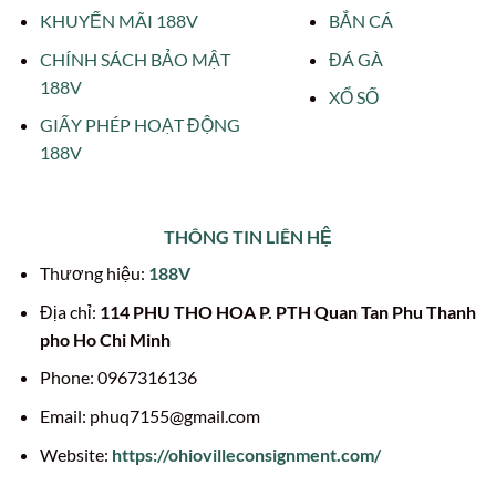
KHUYẾN MÃI 188V
BẮN CÁ
CHÍNH SÁCH BẢO MẬT
ĐÁ GÀ
188V
XỔ SỐ
GIẤY PHÉP HOẠT ĐỘNG
188V
THÔNG TIN LIÊN HỆ
Thương hiệu:
188V
Địa chỉ:
114 PHU THO HOA P. PTH Quan Tan Phu Thanh
pho Ho Chi Minh
Phone:
0967316136
Email:
phuq7155@gmail.com
Website:
https://ohiovilleconsignment.com/