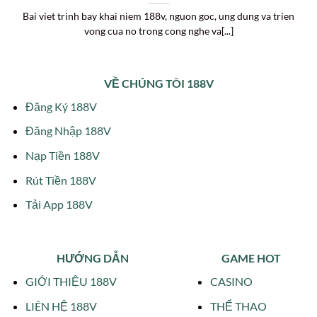
Bai viet trinh bay khai niem 188v, nguon goc, ung dung va trien
vong cua no trong cong nghe va[...]
VỀ CHÚNG TÔI 188V
Đăng Ký 188V
Đăng Nhập 188V
Nạp Tiền 188V
Rút Tiền 188V
Tải App 188V
HƯỚNG DẪN
GAME HOT
GIỚI THIỆU 188V
CASINO
LIÊN HỆ 188V
THỂ THAO