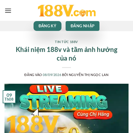
Bỏ
qua
nội
dung
ĐĂNG KÝ
ĐĂNG NHẬP
TIN TỨC 188V
Khái niệm 188v và tầm ảnh hưởng
của nó
ĐĂNG VÀO
08/09/2026
BỞI
NGUYỄN THỊ NGỌC LAN
09
Th08